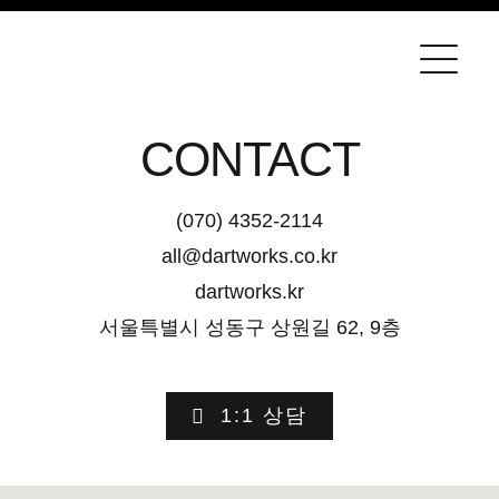
콘
텐
츠
로
CONTACT
건
너
(070) 4352-2114
뛰
all@dartworks.co.kr
기
dartworks.kr
서울특별시 성동구 상원길 62, 9층
1:1 상담